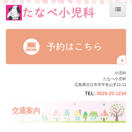
ホーム
院長紹介
診療内容
一般診療
乳児健診
小児科
予防接種
たなべ小児科
広島県廿日市市平良山手11-11
施設・設備のご案内
TEL:
0829-20-1234
交通案内
交通案内
こどもの病気Q&A
求人案内